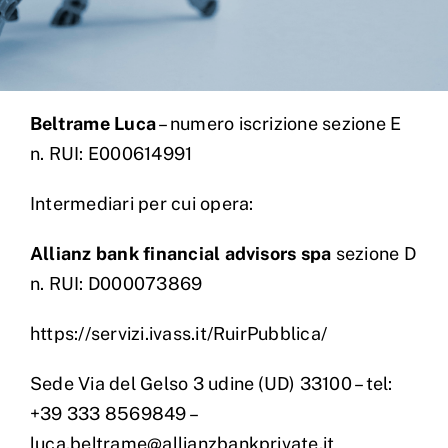
Beltrame Luca
– numero iscrizione sezione E
n. RUI: E000614991
Intermediari per cui opera:
Allianz bank financial advisors spa
sezione D
n. RUI: D000073869
https://servizi.ivass.it/RuirPubblica/
Sede Via del Gelso 3 udine (UD) 33100 – tel:
+39 333 8569849 –
luca.beltrame@allianzbankprivate.it